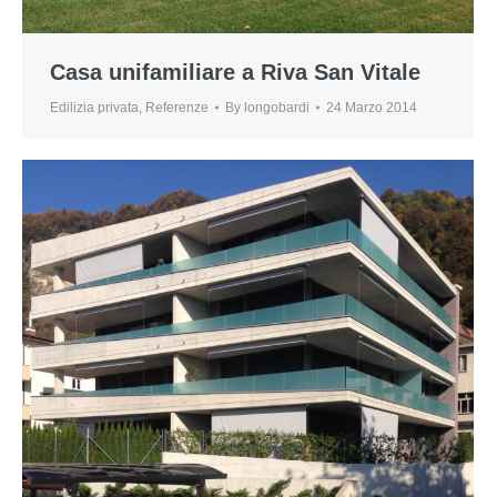
Casa unifamiliare a Riva San Vitale
Edilizia privata
,
Referenze
By
longobardi
24 Marzo 2014