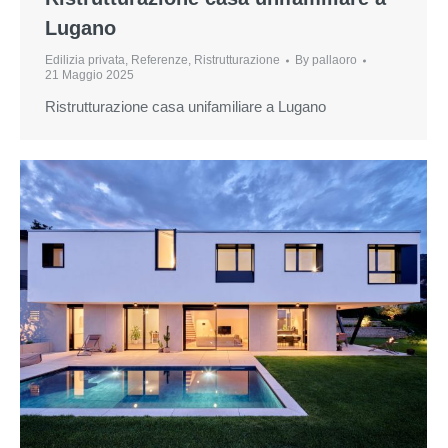
Lugano
Edilizia privata
,
Referenze
,
Ristrutturazione
By
pallaoro
21 Maggio 2025
Ristrutturazione casa unifamiliare a Lugano