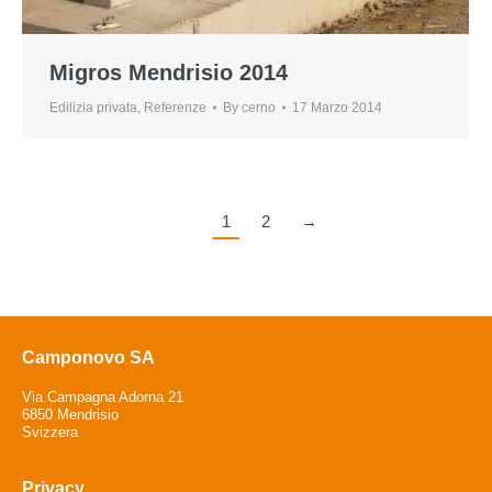
Migros Mendrisio 2014
Edilizia privata
,
Referenze
By
cerno
17 Marzo 2014
1
2
→
Camponovo SA
Via Campagna Adorna 21
6850 Mendrisio
Svizzera
Privacy