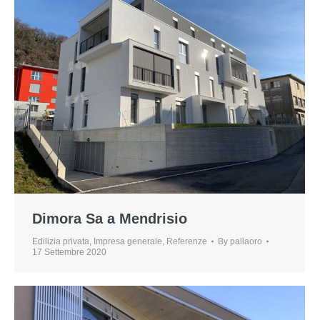
Dimora Sa a Mendrisio
Edilizia privata
,
Impresa generale
,
Referenze
By
pallaoro
17 Settembre 2020