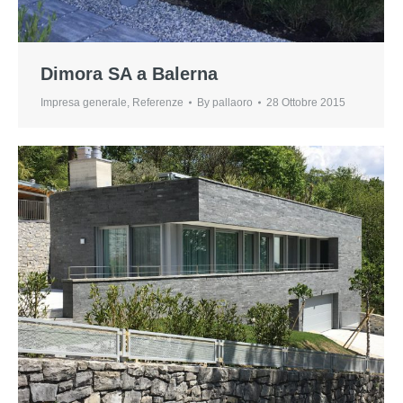
Dimora SA a Balerna
Impresa generale
,
Referenze
By
pallaoro
28 Ottobre 2015